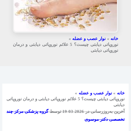
خانه
نوار عصب و عضله
نوروپاتی دیابتی چیست؟ 5 علائم نوروپاتی دیابتی و درمان
نوروپاتی دیابتی
خانه
نوار عصب و عضله
نوروپاتی دیابتی چیست؟ 5 علائم نوروپاتی دیابتی و درمان نوروپاتی
دیابتی
آخرین به‌روزرسانی در 2026-03-19 توسط
گروه پزشکی مرکز چند
تخصصی دکتر موسوی