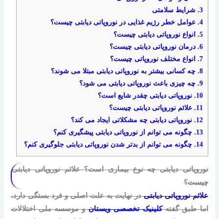
3.
شرایط سلامتی
4.
عوامل خطر رژیم غذایی در نوروپاتی دیابتی چیست؟
5.
انواع نوروپاتی دیابتی چیست؟
6.
درمان نوروپاتی دیابتی چیست؟
7.
انواع مختلف نوروپاتی چیست؟
8.
چه کسانی بیشتر به نوروپاتی دیابتی مبتلا می شوند؟
9.
چه چیزی باعث نوروپاتی دیابتی می شود؟
10.
نوروپاتی دیابتی چقدر شایع است؟
11.
علائم نوروپاتی دیابتی چیست؟
12.
نوروپاتی دیابتی چه مشکلاتی ایجاد می کند؟
13.
چگونه می توانم از نوروپاتی دیابتی پیشگیری کنم؟
14.
چگونه می توانم از بدتر شدن نوروپاتی دیابتی جلوگیری کنم؟
نوروپاتی دیابتی چه نوع بیماری است؟ علائم نوروپاتی دیابتی
چیست؟
علائم نوروپاتی دیابتی
در نهایت به علت اصلی و فرد بستگی دارد،
اما طبق گفته
کلینیک تخصصی ویستان
و موسسه ملی اختلالات